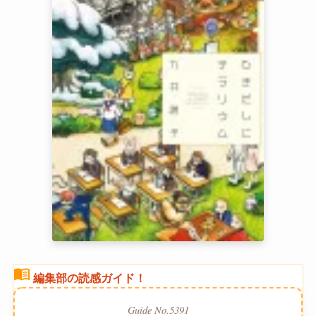
menu_book
編集部の読感ガイド！
Guide No.5391