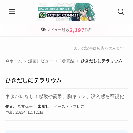
2,197
📚
レビュー総数
作品
この記事は広告を含みます
info
home
ホーム
漫画レビュー
1巻完結
ひきだしにテラリウム
ひきだしにテラリウム
ネタバレなし！感動や衝撃、胸キュン、没入感を可視化
作者:
九井諒子
出版社:
イースト・プレス
更新: 2025年12月21日