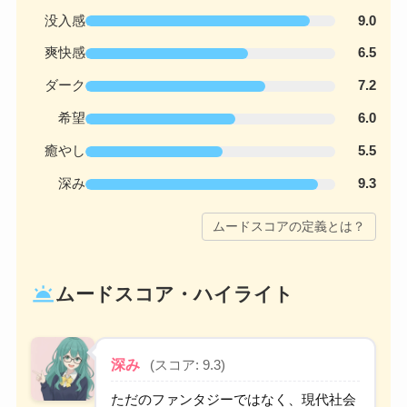
没入感
9.0
爽快感
6.5
ダーク
7.2
希望
6.0
癒やし
5.5
深み
9.3
ムードスコアの定義とは？
wb_twilight
ムードスコア・ハイライト
深み
(スコア: 9.3)
ただのファンタジーではなく、現代社会