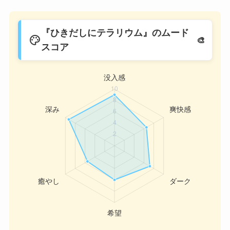
『ひきだしにテラリウム』のムード
palette
スコア