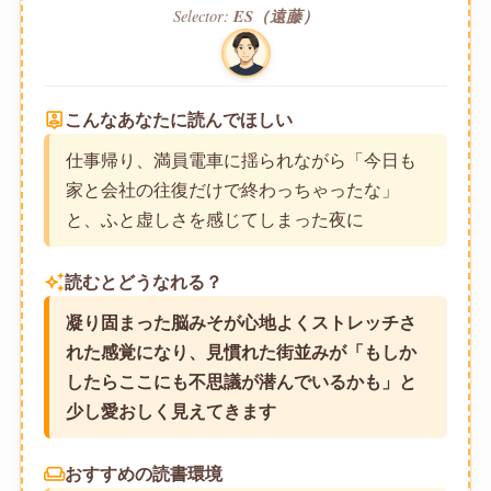
Selector:
ES（遠藤）
person_pin
こんなあなたに読んでほしい
仕事帰り、満員電車に揺られながら「今日も
家と会社の往復だけで終わっちゃったな」
と、ふと虚しさを感じてしまった夜に
auto_awesome
読むとどうなれる？
凝り固まった脳みそが心地よくストレッチさ
れた感覚になり、見慣れた街並みが「もしか
したらここにも不思議が潜んでいるかも」と
少し愛おしく見えてきます
weekend
おすすめの読書環境