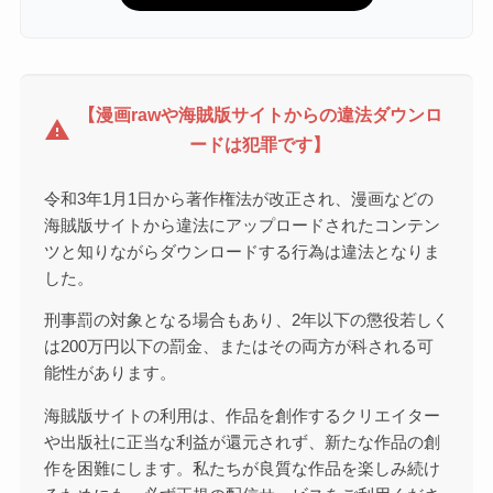
【漫画rawや海賊版サイトからの違法ダウンロ
warning
ードは犯罪です】
令和3年1月1日から著作権法が改正され、漫画などの
海賊版サイトから違法にアップロードされたコンテン
ツと知りながらダウンロードする行為は違法となりま
した。
刑事罰の対象となる場合もあり、2年以下の懲役若しく
は200万円以下の罰金、またはその両方が科される可
能性があります。
海賊版サイトの利用は、作品を創作するクリエイター
や出版社に正当な利益が還元されず、新たな作品の創
作を困難にします。私たちが良質な作品を楽しみ続け