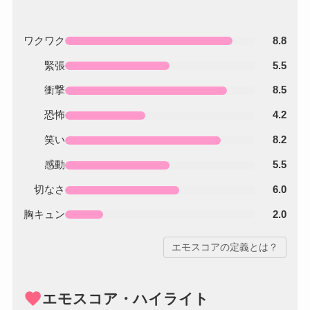
ワクワク
8.8
緊張
5.5
衝撃
8.5
恐怖
4.2
笑い
8.2
感動
5.5
切なさ
6.0
胸キュン
2.0
エモスコアの定義とは？
favorite
エモスコア・ハイライト