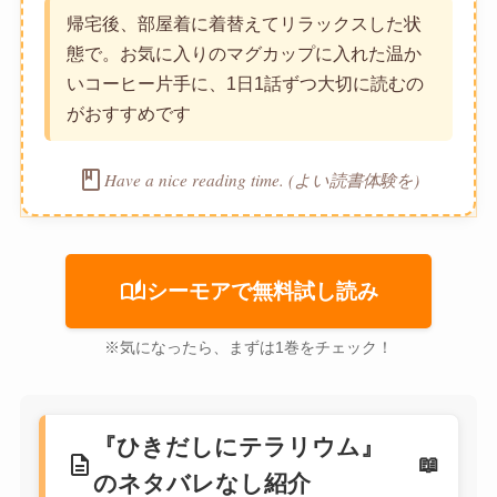
帰宅後、部屋着に着替えてリラックスした状
態で。お気に入りのマグカップに入れた温か
いコーヒー片手に、1日1話ずつ大切に読むの
がおすすめです
book
Have a nice reading time. (よい読書体験を)
auto_stories
シーモアで無料試し読み
※気になったら、まずは1巻をチェック！
『ひきだしにテラリウム』
description
のネタバレなし紹介