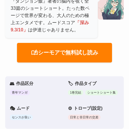
『ダンジョン飯』著者の脳内を覗く全
33篇のショートショート。たった数ペ
ージで世界が変わる、大人のための極
上エンタメです。ムードスコア
「深み
9.3/10」
は伊達じゃありません。
auto_stories
シーモアで無料試し読み
作品区分
作品タイプ
青年マンガ
1巻完結
ショートショート集
ムード
トロープ(設定)
センスが良い
日常と非日常の交差