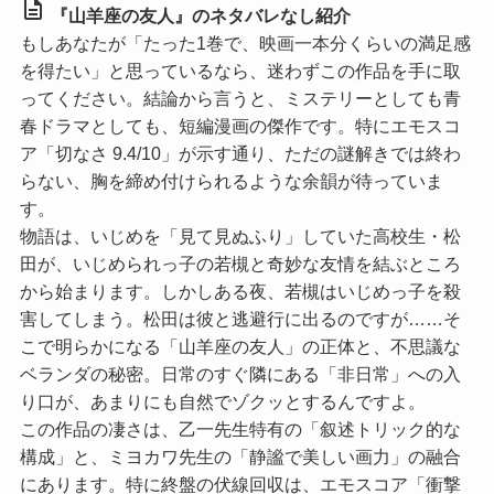
description
『山羊座の友人』のネタバレなし紹介
もしあなたが「たった1巻で、映画一本分くらいの満足感
を得たい」と思っているなら、迷わずこの作品を手に取
ってください。結論から言うと、ミステリーとしても青
春ドラマとしても、短編漫画の傑作です。特に
エモスコ
ア「切なさ 9.4/10」
が示す通り、ただの謎解きでは終わ
らない、胸を締め付けられるような余韻が待っていま
す。
物語は、いじめを「見て見ぬふり」していた高校生・松
田が、いじめられっ子の若槻と奇妙な友情を結ぶところ
から始まります。しかしある夜、若槻はいじめっ子を殺
害してしまう。松田は彼と逃避行に出るのですが……そ
こで明らかになる「山羊座の友人」の正体と、不思議な
ベランダの秘密。日常のすぐ隣にある「非日常」への入
り口が、あまりにも自然でゾクッとするんですよ。
この作品の凄さは、乙一先生特有の「叙述トリック的な
構成」と、ミヨカワ先生の「静謐で美しい画力」の融合
にあります。特に終盤の伏線回収は、
エモスコア「衝撃