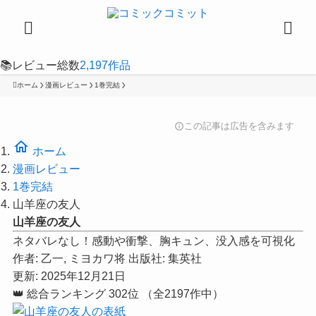
📚
レビュー総数
2,197
作品
ホーム
漫画レビュー
1巻完結
この記事は広告を含みます
info
home
ホーム
漫画レビュー
1巻完結
山羊座の友人
山羊座の友人
ネタバレなし！感動や衝撃、胸キュン、没入感を可視化
作者:
乙一, ミヨカワ将
出版社:
集英社
更新: 2025年12月21日
👑
総合ランキング
302位
（全2197作中）