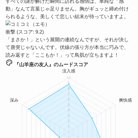
すべての謎が解けた瞬間に訪れる感情は、単純な「感
動」なんて言葉じゃ足りません。胸がギュッと締め付け
られるような、美しくて悲しい結末が待っていますよ。
衝撃
(スコア: 9.2)
「まさか！」という展開の連続なんですが、それが決し
て唐突じゃないんです。伏線の張り方が本当に巧みで、
読み返すと「ここもか！」って鳥肌が立ちますよ！
palette
『山羊座の友人』のムードスコア