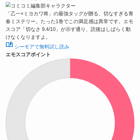
「乙一×ミヨカワ将」の最強タッグが贈る、切なすぎる青
春ミステリー。たった1巻でこの満足感は異常です。
エモ
スコア「切なさ 9.4/10」
が示す通り、読後はしばらく動
けなくなりますよ。
auto_stories
シーモアで無料試し読み
エモスコアポイント