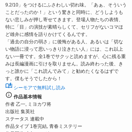
9.2/10」
をつけるにふさわしい切れ味。「あぁ、そういう
ことだったのか！」という驚きと同時に、どうしようも
ない悲しみが押し寄せてきます。登場人物たちの表情、
特に「目」の演技が素晴らしくて、セリフがないコマほ
ど雄弁に感情を語りかけてくるんです。
「過去の自分の弱さ」に後悔がある人、あるいは「切な
い物語に浸って思いっきり泣きたい人」には、これ以上
ない一冊です。全1巻でサクッと読めますが、心に残る重
みは長編漫画に引けを取りません。読み終わった後、き
っと誰かに「これ読んでみて」と勧めたくなるはずで
す。僕もそうでしたから！
auto_stories
シーモアで無料試し読み
info
作品基本情報
作者
乙一, ミヨカワ将
出版社
集英社
ステータス
連載中
作品タイプ
1巻完結, 青春ミステリー