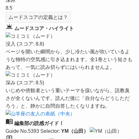
深み
8.5
ムードスコアの定義とは？
wb_twilight
ムードスコア・ハイライト
没入
(スコア: 8.8)
ページを開いた瞬間から、少し冷たい風が吹いているよ
うな独特の空気感に引き込まれます。全1巻という短さも
あって、一気に読み切らずにはいられませんよ。
深み
(スコア: 8.5)
いじめや傍観者という重いテーマを扱いながら、説教臭
さが全くないんです。読んだ後に「自分ならどうしただ
ろう」と、静かに自問自答したくなりますね。
menu_book
編集部の読感ガイド！
Guide No.5393
Selector:
YM（山田）
person_pin