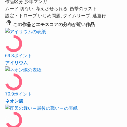
作品区分
少年マンガ
ムード
切ない, 考えさせられる, 衝撃のラスト
設定・トロープ
いじめ問題, タイムリープ, 逃避行
psychology
この作品とエモスコアの分布が近い作品
69.3
ポイント
アイリウム
70.9
ポイント
ネオン蝶