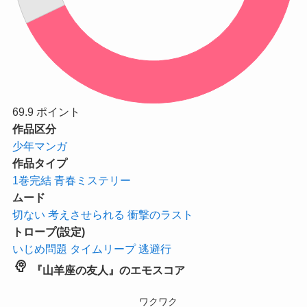
69.9
ポイント
作品区分
少年マンガ
作品タイプ
1巻完結
青春ミステリー
ムード
切ない
考えさせられる
衝撃のラスト
トロープ(設定)
いじめ問題
タイムリープ
逃避行
psychology
『山羊座の友人』のエモスコア