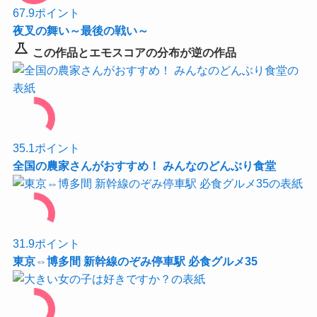
67.9
ポイント
夜叉の舞い～最後の戦い～
science
この作品とエモスコアの分布が逆の作品
35.1
ポイント
全国の農家さんがおすすめ！ みんなのどんぶり食堂
31.9
ポイント
東京⇔博多間 新幹線のぞみ停車駅 必食グルメ35