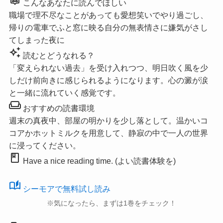
こんなあなたに読んでほしい
職場で理不尽なことがあっても愛想笑いでやり過ごし、
帰りの電車でふと窓に映る自分の無表情さに嫌気がさし
てしまった夜に
auto_awesome
読むとどうなれる？
「変えられない過去」を受け入れつつ、明日吹く風を少
しだけ前向きに感じられるようになります。心の澱が涙
と一緒に流れていく感覚です。
weekend
おすすめの読書環境
週末の真夜中、部屋の明かりを少し落として。温かいコ
コアかホットミルクを用意して、静寂の中で一人の世界
に浸ってください。
book
Have a nice reading time. (よい読書体験を)
auto_stories
シーモアで無料試し読み
※気になったら、まずは1巻をチェック！