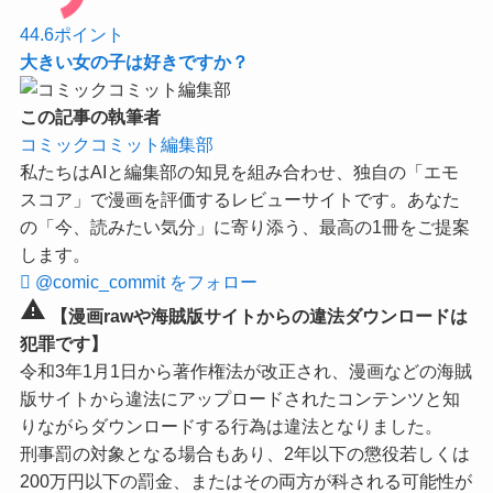
44.6
ポイント
大きい女の子は好きですか？
この記事の執筆者
コミックコミット編集部
私たちはAIと編集部の知見を組み合わせ、独自の「エモ
スコア」で漫画を評価するレビューサイトです。あなた
の「今、読みたい気分」に寄り添う、最高の1冊をご提案
します。
@comic_commit をフォロー
warning
【漫画rawや海賊版サイトからの違法ダウンロードは
犯罪です】
令和3年1月1日から著作権法が改正され、漫画などの海賊
版サイトから違法にアップロードされたコンテンツと知
りながらダウンロードする行為は違法となりました。
刑事罰の対象となる場合もあり、2年以下の懲役若しくは
200万円以下の罰金、またはその両方が科される可能性が