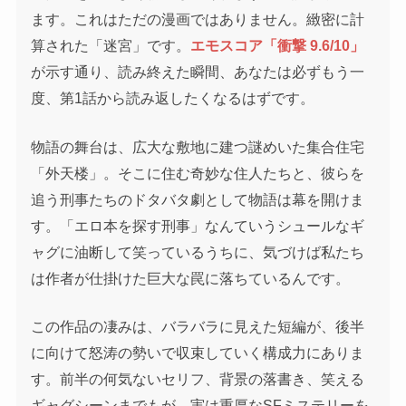
ます。これはただの漫画ではありません。緻密に計
算された「迷宮」です。
エモスコア「衝撃 9.6/10」
が示す通り、読み終えた瞬間、あなたは必ずもう一
度、第1話から読み返したくなるはずです。
物語の舞台は、広大な敷地に建つ謎めいた集合住宅
「外天楼」。そこに住む奇妙な住人たちと、彼らを
追う刑事たちのドタバタ劇として物語は幕を開けま
す。「エロ本を探す刑事」なんていうシュールなギ
ャグに油断して笑っているうちに、気づけば私たち
は作者が仕掛けた巨大な罠に落ちているんです。
この作品の凄みは、バラバラに見えた短編が、後半
に向けて怒涛の勢いで収束していく構成力にありま
す。前半の何気ないセリフ、背景の落書き、笑える
ギャグシーンまでもが、実は重厚なSFミステリーを