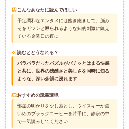
person_pin
こんなあなたに読んでほしい
予定調和なエンタメには飽き飽きして、脳み
そをガツンと殴られるような知的刺激に飢え
ている金曜日の夜に
auto_awesome
読むとどうなれる？
バラバラだったパズルがパチッとはまる快感
と共に、世界の残酷さと美しさを同時に知る
ような、深い余韻に浸れます
weekend
おすすめの読書環境
部屋の明かりを少し落とし、ウイスキーか濃
いめのブラックコーヒーを片手に、静寂の中
で一気読みしてください