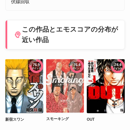
伏線回収
この作品とエモスコアの分布が
psychology
近い作品
76.9
76.4
74.4
ポイント
ポイント
ポイント
スモーキング
新宿スワン
OUT