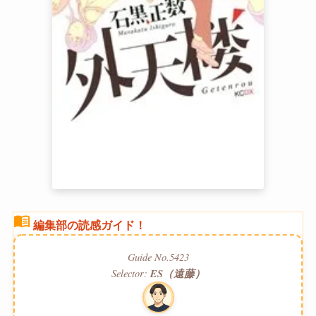
menu_book
編集部の読感ガイド！
Guide No.5423
Selector:
ES（遠藤）