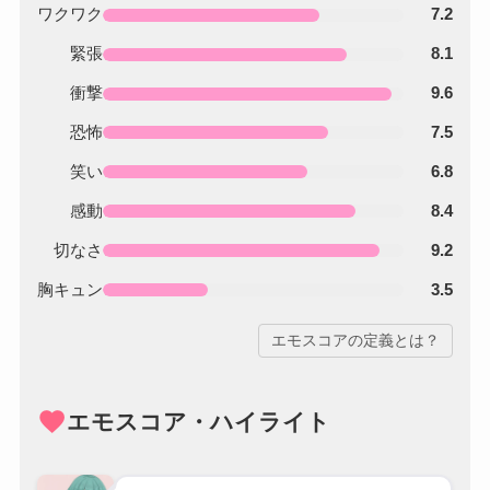
ワクワク
7.2
緊張
8.1
衝撃
9.6
恐怖
7.5
笑い
6.8
感動
8.4
切なさ
9.2
胸キュン
3.5
エモスコアの定義とは？
favorite
エモスコア・ハイライト