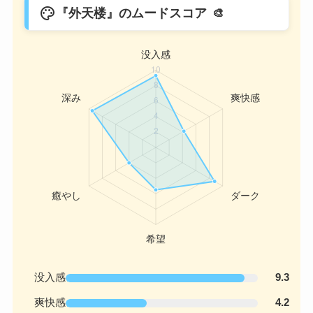
palette
『外天楼』のムードスコア
没入感
9.3
爽快感
4.2