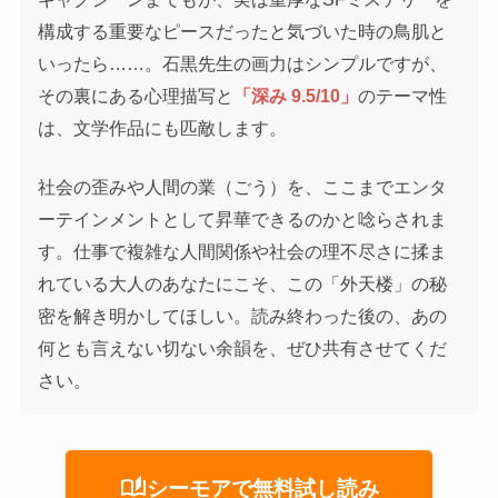
構成する重要なピースだったと気づいた時の鳥肌と
いったら……。石黒先生の画力はシンプルですが、
その裏にある心理描写と
「深み 9.5/10」
のテーマ性
は、文学作品にも匹敵します。
社会の歪みや人間の業（ごう）を、ここまでエンタ
ーテインメントとして昇華できるのかと唸らされま
す。仕事で複雑な人間関係や社会の理不尽さに揉ま
れている大人のあなたにこそ、この「外天楼」の秘
密を解き明かしてほしい。読み終わった後の、あの
何とも言えない切ない余韻を、ぜひ共有させてくだ
さい。
auto_stories
シーモアで無料試し読み