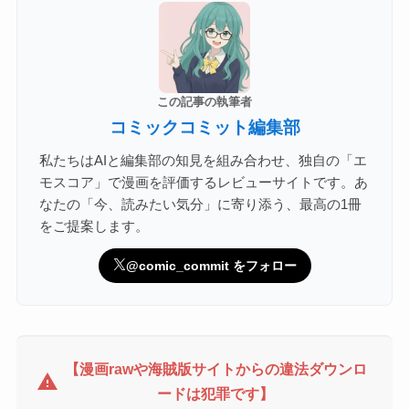
この記事の執筆者
コミックコミット編集部
私たちはAIと編集部の知見を組み合わせ、独自の「エ
モスコア」で漫画を評価するレビューサイトです。あ
なたの「今、読みたい気分」に寄り添う、最高の1冊
をご提案します。
@comic_commit をフォロー
【漫画rawや海賊版サイトからの違法ダウンロ
warning
ードは犯罪です】