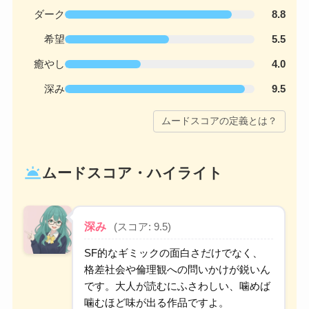
ダーク
8.8
希望
5.5
癒やし
4.0
深み
9.5
ムードスコアの定義とは？
wb_twilight
ムードスコア・ハイライト
深み
(スコア: 9.5)
SF的なギミックの面白さだけでなく、
格差社会や倫理観への問いかけが鋭いん
です。大人が読むにふさわしい、噛めば
噛むほど味が出る作品ですよ。