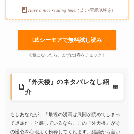
book
Have a nice reading time. (よい読書体験を)
auto_stories
シーモアで無料試し読み
※気になったら、まずは1巻をチェック！
『外天楼』のネタバレなし紹
description
介
もしあなたが、「最近の漫画は展開が読めてしまっ
て退屈だ」と感じているなら、この『外天楼』がそ
の慢心を心地よく粉砕してくれます。結論から言い