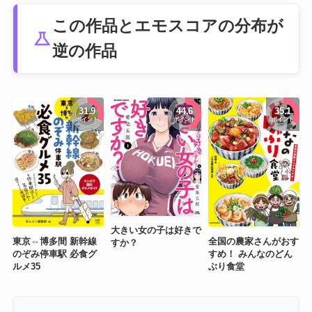
この作品とエモスコアの分布が
science
逆の作品
31.9
44.6
35.1
ポイント
ポイント
ポイント
大きい女の子は好きで
東京⇔博多間 新幹線
全国の農家さんがおす
すか？
のぞみ停車駅 必食グ
すめ！ みんなのどん
ルメ35
ぶり食堂