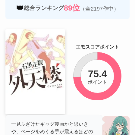
👑
89位
総合ランキング
（全2197作中）
エモスコアポイント
75.4
ポイント
一見ふざけたギャグ漫画かと思いき
や、ページをめくる手が震えるほどの