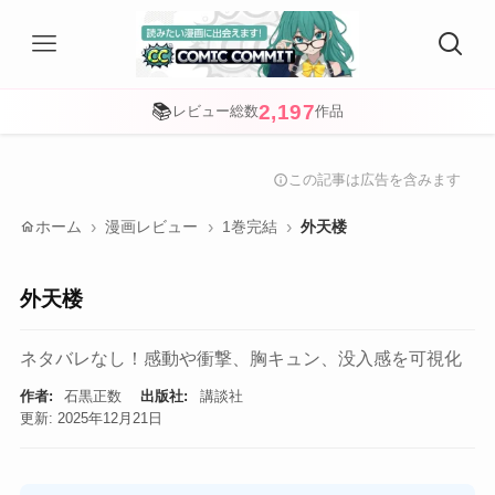
2,197
📚
レビュー総数
作品
この記事は広告を含みます
info
home
ホーム
漫画レビュー
1巻完結
外天楼
外天楼
ネタバレなし！感動や衝撃、胸キュン、没入感を可視化
作者:
石黒正数
出版社:
講談社
更新: 2025年12月21日