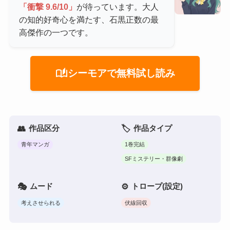
「衝撃 9.6/10」
が待っています。大人
の知的好奇心を満たす、石黒正数の最
高傑作の一つです。
auto_stories
シーモアで無料試し読み
作品区分
作品タイプ
青年マンガ
1巻完結
SFミステリー・群像劇
ムード
トロープ(設定)
考えさせられる
伏線回収