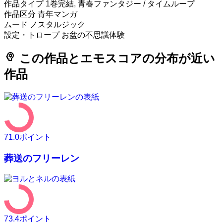
作品タイプ
1巻完結, 青春ファンタジー / タイムループ
作品区分
青年マンガ
ムード
ノスタルジック
設定・トロープ
お盆の不思議体験
psychology
この作品とエモスコアの分布が近い
作品
71.0
ポイント
葬送のフリーレン
73.4
ポイント