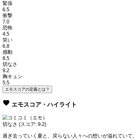
緊張
6.5
衝撃
7.0
恐怖
4.5
笑い
6.8
感動
8.5
切なさ
9.2
胸キュン
5.5
エモスコアの定義とは？
favorite
エモスコア・ハイライト
切なさ
(スコア: 9.2)
過ぎ去っていく夏と、戻らない人々への想いが溢れていて、