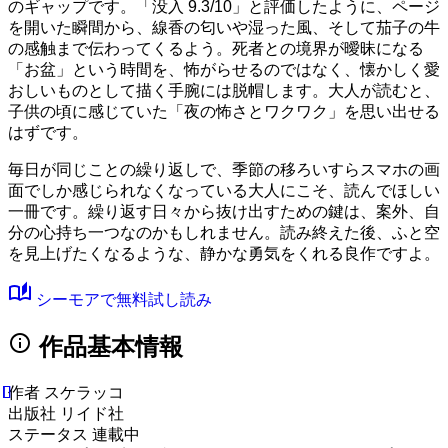
のギャップです。
「没入 9.3/10」
と評価したように、ページ
を開いた瞬間から、線香の匂いや湿った風、そして茄子の牛
の感触まで伝わってくるよう。死者との境界が曖昧になる
「お盆」という時間を、怖がらせるのではなく、懐かしく愛
おしいものとして描く手腕には脱帽します。大人が読むと、
子供の頃に感じていた「夜の怖さとワクワク」を思い出せる
はずです。
毎日が同じことの繰り返しで、季節の移ろいすらスマホの画
面でしか感じられなくなっている大人にこそ、読んでほしい
一冊です。繰り返す日々から抜け出すための鍵は、案外、自
分の心持ち一つなのかもしれません。読み終えた後、ふと空
を見上げたくなるような、静かな勇気をくれる良作ですよ。
auto_stories
シーモアで無料試し読み
info
作品基本情報
作者
スケラッコ
出版社
リイド社
ステータス
連載中