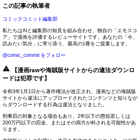
この記事の執筆者
コミックコミット編集部
私たちはAIと編集部の知見を組み合わせ、独自の「エモスコ
ア」で漫画を評価するレビューサイトです。あなたの「今、
読みたい気分」に寄り添う、最高の1冊をご提案します。
@comic_commit をフォロー
warning
【漫画rawや海賊版サイトからの違法ダウンロ
ードは犯罪です】
令和3年1月1日から著作権法が改正され、漫画などの海賊版
サイトから違法にアップロードされたコンテンツと知りなが
らダウンロードする行為は違法となりました。
刑事罰の対象となる場合もあり、2年以下の懲役若しくは
200万円以下の罰金、またはその両方が科される可能性があ
ります。