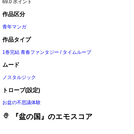
69.0
ポイント
作品区分
青年マンガ
作品タイプ
1巻完結
青春ファンタジー / タイムループ
ムード
ノスタルジック
トロープ(設定)
お盆の不思議体験
psychology
『盆の国』のエモスコア