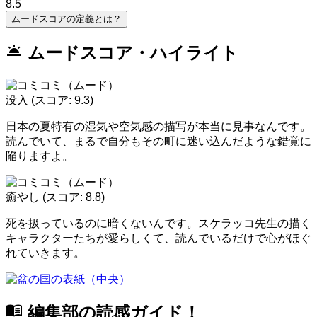
8.5
ムードスコアの定義とは？
wb_twilight
ムードスコア・ハイライト
没入
(スコア: 9.3)
日本の夏特有の湿気や空気感の描写が本当に見事なんです。
読んでいて、まるで自分もその町に迷い込んだような錯覚に
陥りますよ。
癒やし
(スコア: 8.8)
死を扱っているのに暗くないんです。スケラッコ先生の描く
キャラクターたちが愛らしくて、読んでいるだけで心がほぐ
れていきます。
menu_book
編集部の読感ガイド！