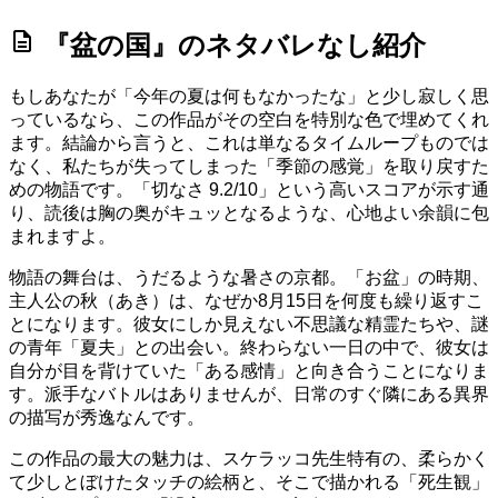
description
『盆の国』のネタバレなし紹介
もしあなたが「今年の夏は何もなかったな」と少し寂しく思
っているなら、この作品がその空白を特別な色で埋めてくれ
ます。結論から言うと、これは単なるタイムループものでは
なく、私たちが失ってしまった「季節の感覚」を取り戻すた
めの物語です。
「切なさ 9.2/10」
という高いスコアが示す通
り、読後は胸の奥がキュッとなるような、心地よい余韻に包
まれますよ。
物語の舞台は、うだるような暑さの京都。「お盆」の時期、
主人公の秋（あき）は、なぜか8月15日を何度も繰り返すこ
とになります。彼女にしか見えない不思議な精霊たちや、謎
の青年「夏夫」との出会い。終わらない一日の中で、彼女は
自分が目を背けていた「ある感情」と向き合うことになりま
す。派手なバトルはありませんが、日常のすぐ隣にある異界
の描写が秀逸なんです。
この作品の最大の魅力は、スケラッコ先生特有の、柔らかく
て少しとぼけたタッチの絵柄と、そこで描かれる「死生観」