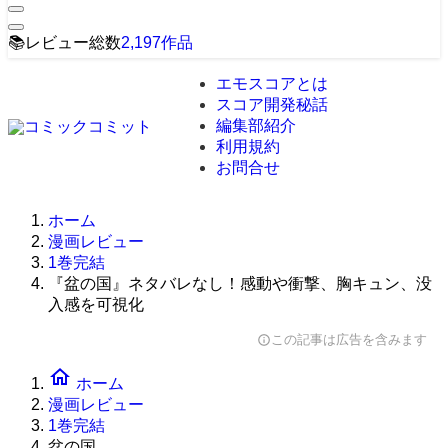
📚
レビュー総数
2,197
作品
エモスコアとは
スコア開発秘話
編集部紹介
利用規約
お問合せ
ホーム
漫画レビュー
1巻完結
『盆の国』ネタバレなし！感動や衝撃、胸キュン、没
入感を可視化
この記事は広告を含みます
info
home
ホーム
漫画レビュー
1巻完結
盆の国