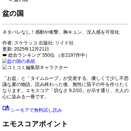
盆の国
ネタバレなし！感動や衝撃、胸キュン、没入感を可視化
作者:
スケラッコ
出版社:
リイド社
更新: 2025年12月21日
👑
総合ランキング
350位
（全2197作中）
「お盆」と「タイムループ」が交差する、優しくて少し不思
議な夏の物語。読み終わった後、無性に茄子の牛を作りたく
なります。
エモスコア「切なさ 9.2/10」
が示す通り、大人の
心に染みる一冊です。
auto_stories
シーモアで無料試し読み
エモスコアポイント