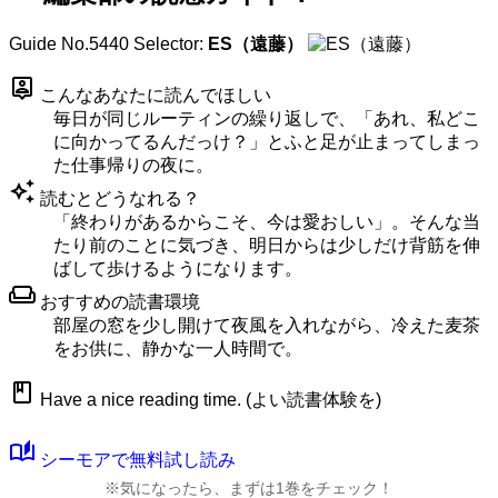
Guide No.5440
Selector:
ES（遠藤）
person_pin
こんなあなたに読んでほしい
毎日が同じルーティンの繰り返しで、「あれ、私どこ
に向かってるんだっけ？」とふと足が止まってしまっ
た仕事帰りの夜に。
auto_awesome
読むとどうなれる？
「終わりがあるからこそ、今は愛おしい」。そんな当
たり前のことに気づき、明日からは少しだけ背筋を伸
ばして歩けるようになります。
weekend
おすすめの読書環境
部屋の窓を少し開けて夜風を入れながら、冷えた麦茶
をお供に、静かな一人時間で。
book
Have a nice reading time. (よい読書体験を)
auto_stories
シーモアで無料試し読み
※気になったら、まずは1巻をチェック！