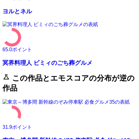
ヨルとネル
65.0
ポイント
冥界料理人 ビミィのごち葬グルメ
science
この作品とエモスコアの分布が逆の
作品
31.9
ポイント