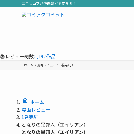
エモスコアが漫画選びを変える！
📚
レビュー総数
2,197
作品
ホーム
漫画レビュー
1巻完結
home
ホーム
漫画レビュー
1巻完結
となりの異邦人（エイリアン）
となりの異邦人（エイリアン）