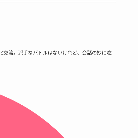
化交流。派手なバトルはないけれど、会話の妙に唸