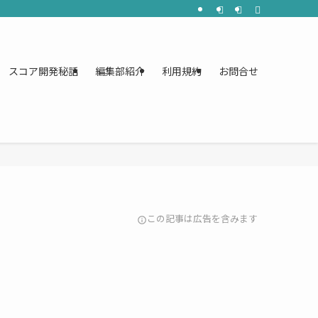
スコア開発秘話
編集部紹介
利用規約
お問合せ
この記事は広告を含みます
info