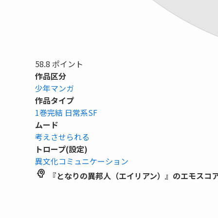
58.8
ポイント
作品区分
少年マンガ
作品タイプ
1巻完結
日常系SF
ムード
考えさせられる
トロープ(設定)
異文化コミュニケーション
psychology
『となりの異邦人（エイリアン）』のエモスコ