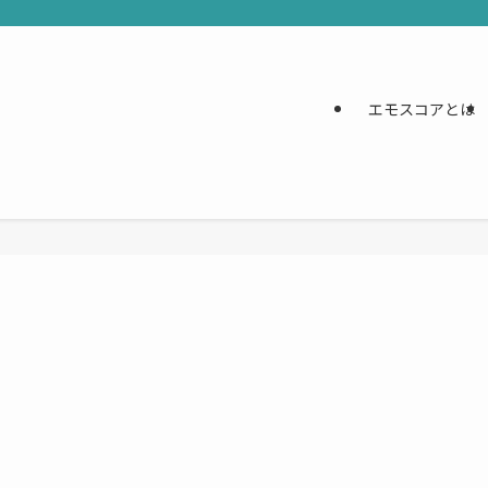
エモスコアとは