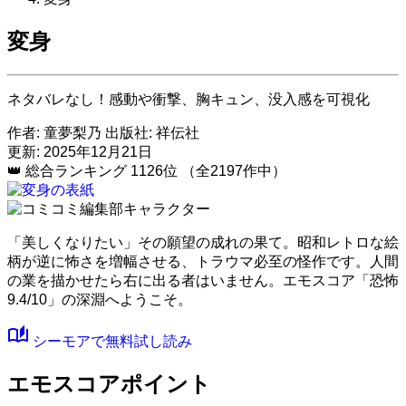
変身
ネタバレなし！感動や衝撃、胸キュン、没入感を可視化
作者:
童夢梨乃
出版社:
祥伝社
更新: 2025年12月21日
👑
総合ランキング
1126位
（全2197作中）
「美しくなりたい」その願望の成れの果て。昭和レトロな絵
柄が逆に怖さを増幅させる、トラウマ必至の怪作です。人間
の業を描かせたら右に出る者はいません。
エモスコア「恐怖
9.4/10」
の深淵へようこそ。
auto_stories
シーモアで無料試し読み
エモスコアポイント