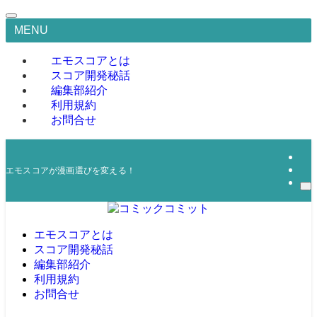
MENU
エモスコアとは
スコア開発秘話
編集部紹介
利用規約
お問合せ
エモスコアが漫画選びを変える！
エモスコアとは
スコア開発秘話
編集部紹介
利用規約
お問合せ