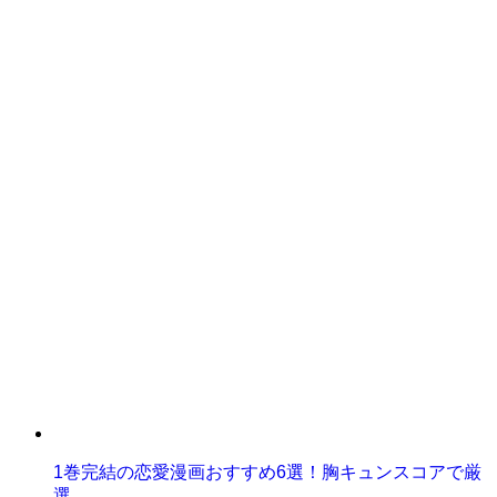
1巻完結の恋愛漫画おすすめ6選！胸キュンスコアで厳
選