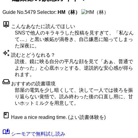
Guide No.5479
Selector:
HM（林）
person_pin
こんなあなたに読んでほしい
SNSで他人のキラキラした投稿を見すぎて、「私なん
て…」と黒い嫉妬が渦巻き、自己嫌悪に陥ってしまっ
た深夜に。
auto_awesome
読むとどうなれる？
読後、鏡に映る自分の平凡な顔を見て「あぁ、普通で
よかった」と心底ホッとする、逆説的な安心感が得ら
れます。
weekend
おすすめの読書環境
部屋の電気を少し暗くして、決して一人では後ろを振
り返らない覚悟で。読み終わった後の口直し用に、甘
いホットミルクを用意して。
book
Have a nice reading time. (よい読書体験を)
auto_stories
シーモアで無料試し読み