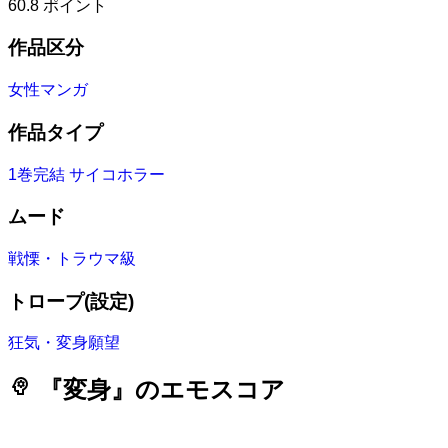
60.8
ポイント
作品区分
女性マンガ
作品タイプ
1巻完結
サイコホラー
ムード
戦慄・トラウマ級
トロープ(設定)
狂気・変身願望
psychology
『変身』のエモスコア