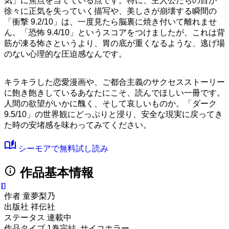
気」に焦点を当てている点です。特に、主人公たちの目が
徐々に正気を失っていく描写や、美しさが崩壊する瞬間の
「衝撃 9.2/10」
は、一度見たら脳裏に焼き付いて離れませ
ん。
「恐怖 9.4/10」
というスコアをつけましたが、これは背
筋が凍る怖さというより、胃の底が重くなるような、逃げ場
のない心理的な圧迫感なんです。
キラキラした恋愛漫画や、ご都合主義のサクセスストーリー
に飽き飽きしているあなたにこそ、読んでほしい一冊です。
人間の欲望がいかに醜く、そして哀しいものか。
「ダーク
9.5/10」
の世界観にどっぷりと浸り、安全な現実に戻ってき
た時の安堵感を味わってみてください。
auto_stories
シーモアで無料試し読み
info
作品基本情報
作者
童夢梨乃
出版社
祥伝社
ステータス
連載中
作品タイプ
1巻完結, サイコホラー