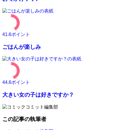
41.6
ポイント
ごはんが楽しみ
44.6
ポイント
大きい女の子は好きですか？
この記事の執筆者