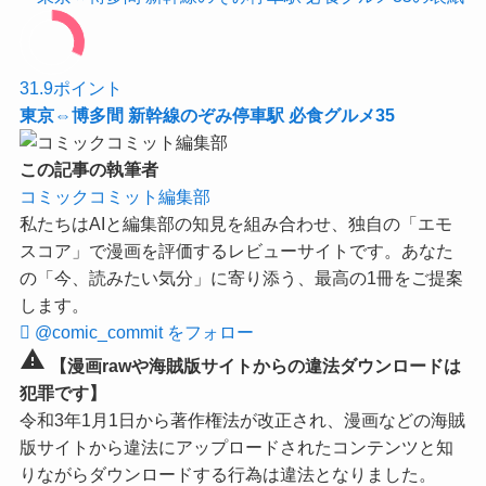
31.9
ポイント
東京⇔博多間 新幹線のぞみ停車駅 必食グルメ35
この記事の執筆者
コミックコミット編集部
私たちはAIと編集部の知見を組み合わせ、独自の「エモ
スコア」で漫画を評価するレビューサイトです。あなた
の「今、読みたい気分」に寄り添う、最高の1冊をご提案
します。
@comic_commit をフォロー
warning
【漫画rawや海賊版サイトからの違法ダウンロードは
犯罪です】
令和3年1月1日から著作権法が改正され、漫画などの海賊
版サイトから違法にアップロードされたコンテンツと知
りながらダウンロードする行為は違法となりました。