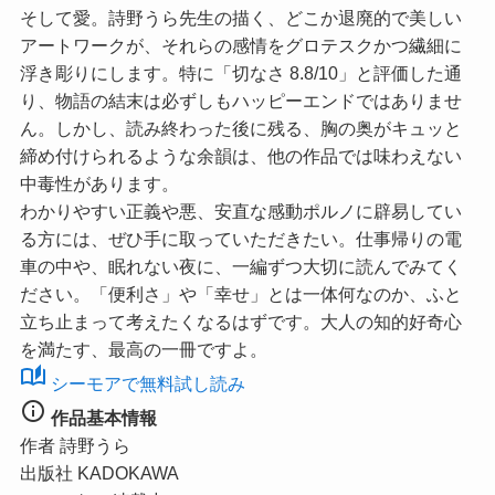
そして愛。詩野うら先生の描く、どこか退廃的で美しい
アートワークが、それらの感情をグロテスクかつ繊細に
浮き彫りにします。特に
「切なさ 8.8/10」
と評価した通
り、物語の結末は必ずしもハッピーエンドではありませ
ん。しかし、読み終わった後に残る、胸の奥がキュッと
締め付けられるような余韻は、他の作品では味わえない
中毒性があります。
わかりやすい正義や悪、安直な感動ポルノに辟易してい
る方には、ぜひ手に取っていただきたい。仕事帰りの電
車の中や、眠れない夜に、一編ずつ大切に読んでみてく
ださい。「便利さ」や「幸せ」とは一体何なのか、ふと
立ち止まって考えたくなるはずです。大人の知的好奇心
を満たす、最高の一冊ですよ。
auto_stories
シーモアで無料試し読み
info
作品基本情報
作者
詩野うら
出版社
KADOKAWA