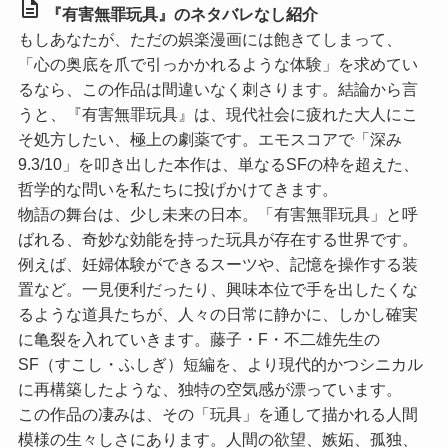
description
『有害無罪玩具』のネタバレなし紹介
もしあなたが、ただの娯楽漫画には飽きてしまって、
「心の奥底を爪で引っかかれるような体験」を求めてい
るなら、この作品は間違いなく刺さります。結論から言
うと、『有害無罪玩具』は、現代社会に疲れた大人にこ
そ処方したい、極上の劇薬です。エモスコアで
「深み
9.3/10」
を叩き出した本作は、単なるSFの枠を超えた、
哲学的な問いを私たちに投げかけてきます。
物語の舞台は、少し未来の日本。「有害無罪玩具」と呼
ばれる、奇妙な効能を持った玩具が存在する世界です。
例えば、妊婦体験ができるスーツや、記憶を操作する装
置など。一見便利だったり、興味本位で手を出したくな
るような道具たちが、人々の日常に静かに、しかし確実
に亀裂を入れていきます。藤子・F・不二雄先生の
SF（すこし・ふしぎ）短編を、より現代的かつシニカル
に再構築したような、独特の空気感が漂っています。
この作品の凄みは、その「玩具」を通して描かれる人間
模様の生々しさにあります。人間の欲望、嫉妬、孤独、