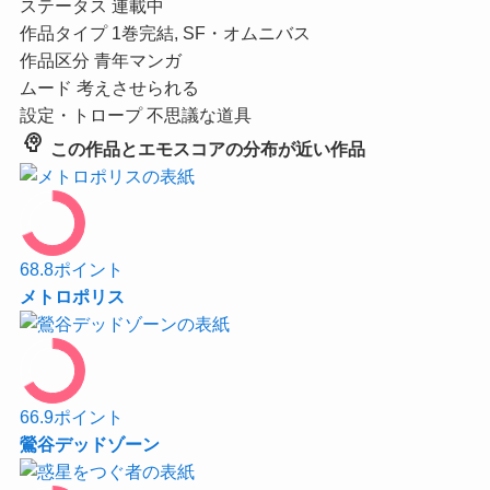
ステータス
連載中
作品タイプ
1巻完結, SF・オムニバス
作品区分
青年マンガ
ムード
考えさせられる
設定・トロープ
不思議な道具
psychology
この作品とエモスコアの分布が近い作品
68.8
ポイント
メトロポリス
66.9
ポイント
鶯谷デッドゾーン