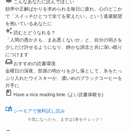
こんなあなたに読んでほしい
効率や正解ばかりを求められる毎日に疲れ、心のどこか
で「スイッチひとつで全てを変えたい」という逃避願望
を抱いているあなたに
auto_awesome
読むとどうなれる？
「人間の愚かさも、まあ悪くないか」と、自分の弱さを
少しだけ許せるようになり、静かな諦念と共に深い眠り
につけます
weekend
おすすめの読書環境
金曜日の深夜、部屋の明かりを少し落として、氷をたっ
ぷり入れたウイスキーか、濃いめのブラックコーヒーを
片手に
book
Have a nice reading time. (よい読書体験を)
auto_stories
シーモアで無料試し読み
※気になったら、まずは1巻をチェック！