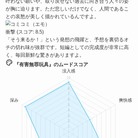
叶わない願いや、取り戻せない過去に向き合う人々の姿
が胸に迫ります。ただ悲しいだけでなく、人間であるこ
との哀愁が美しく描かれているんですよ。
衝撃
(スコア: 8.5)
「そう来るか！」という発想の飛躍と、予想を裏切るオ
チの切れ味が抜群です。短編としての完成度が非常に高
く、毎回新鮮な驚きがありますよ。
palette
『有害無罪玩具』のムードスコア