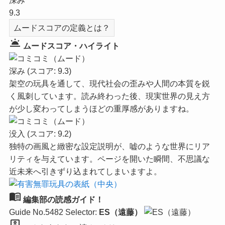
深み
9.3
ムードスコアの定義とは？
wb_twilight
ムードスコア・ハイライト
深み
(スコア: 9.3)
架空の玩具を通して、現代社会の歪みや人間の本質を鋭
く風刺しています。読み終わった後、現実世界の見え方
が少し変わってしまうほどの重厚感がありますね。
没入
(スコア: 9.2)
独特の画風と緻密な設定説明が、嘘のような世界にリア
リティを与えています。ページを開いた瞬間、不思議な
近未来へ引きずり込まれてしまいますよ。
menu_book
編集部の読感ガイド！
Guide No.5482
Selector:
ES（遠藤）
person_pin