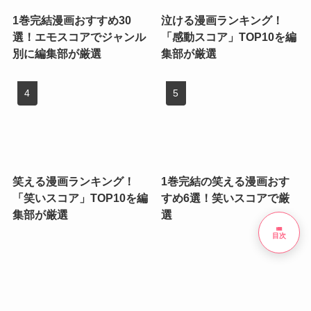
1巻完結漫画おすすめ30
泣ける漫画ランキング！
選！エモスコアでジャンル
「感動スコア」TOP10を編
別に編集部が厳選
集部が厳選
笑える漫画ランキング！
1巻完結の笑える漫画おす
「笑いスコア」TOP10を編
すめ6選！笑いスコアで厳
集部が厳選
選
list
目次