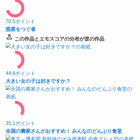
70.5
ポイント
惑星をつぐ者
science
この作品とエモスコアの分布が逆の作品
44.6
ポイント
大きい女の子は好きですか？
35.1
ポイント
全国の農家さんがおすすめ！ みんなのどんぶり食堂