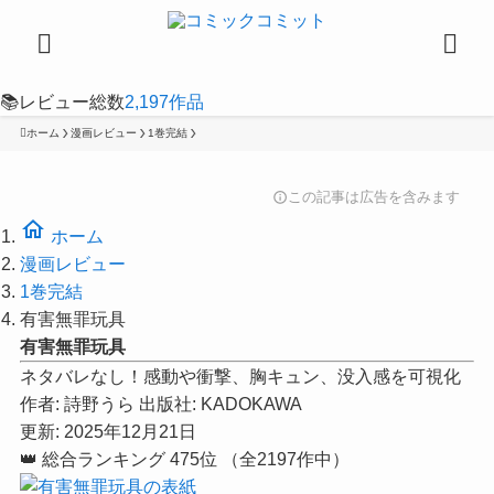
📚
レビュー総数
2,197
作品
ホーム
漫画レビュー
1巻完結
この記事は広告を含みます
info
home
ホーム
漫画レビュー
1巻完結
有害無罪玩具
有害無罪玩具
ネタバレなし！感動や衝撃、胸キュン、没入感を可視化
作者:
詩野うら
出版社:
KADOKAWA
更新: 2025年12月21日
👑
総合ランキング
475位
（全2197作中）