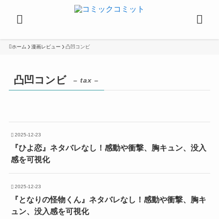
ホーム
漫画レビュー
凸凹コンビ
凸凹コンビ
– tax –
2025-12-23
『ひよ恋』ネタバレなし！感動や衝撃、胸キュン、没入
感を可視化
2025-12-23
『となりの怪物くん』ネタバレなし！感動や衝撃、胸キ
ュン、没入感を可視化