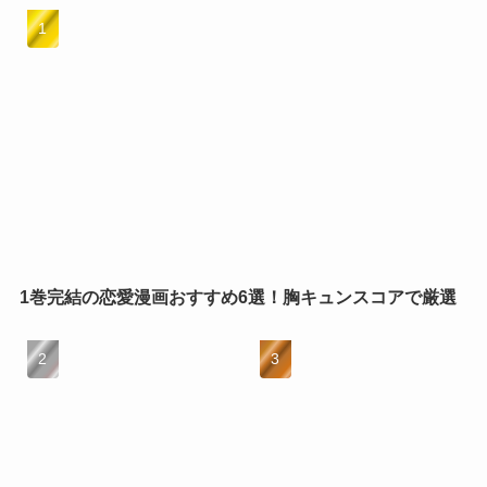
1巻完結の恋愛漫画おすすめ6選！胸キュンスコアで厳選