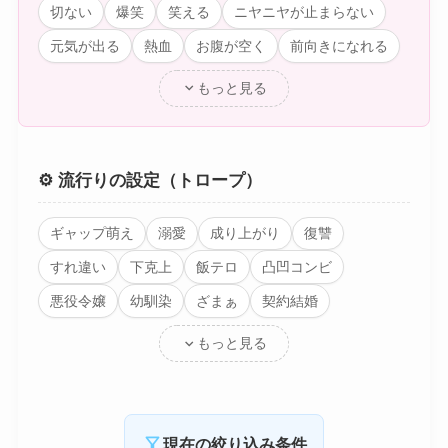
切ない
爆笑
笑える
ニヤニヤが止まらない
元気が出る
熱血
お腹が空く
前向きになれる
expand_more
もっと見る
⚙️ 流行りの設定（トロープ）
ギャップ萌え
溺愛
成り上がり
復讐
すれ違い
下克上
飯テロ
凸凹コンビ
悪役令嬢
幼馴染
ざまぁ
契約結婚
expand_more
もっと見る
filter_alt
現在の絞り込み条件