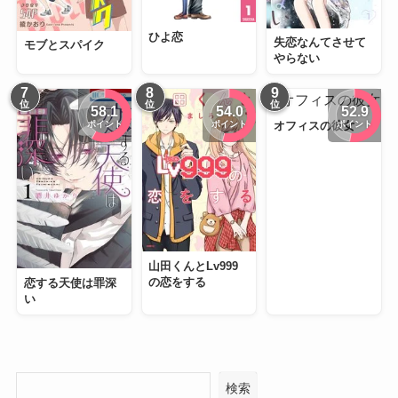
ひよ恋
失恋なんてさせて
モブとスパイク
やらない
7
8
9
位
位
位
58.1
54.0
52.9
ポイント
ポイント
ポイント
オフィスの彼女
山田くんとLv999
の恋をする
恋する天使は罪深
い
検索