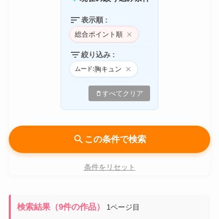
sort
表示順 :
総合ポイント順
close
filter_list
絞り込み :
胸キュン
close
ムード:
delete
すべてクリア
search
この条件で検索
条件をリセット
検索結果（9件の作品）
1ページ目