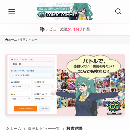
2,197
📚
レビュー総数
作品
ホーム
漫画レビュー
home
ホーム
漫画レビュー一覧
検索結果