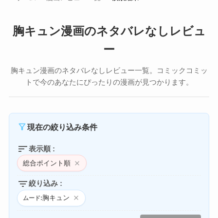
胸キュン漫画のネタバレなしレビュ
ー
胸キュン漫画のネタバレなしレビュー一覧。コミックコミッ
トで今のあなたにぴったりの漫画が見つかります。
filter_alt
現在の絞り込み条件
sort
表示順 :
総合ポイント順
close
filter_list
絞り込み :
胸キュン
close
ムード: