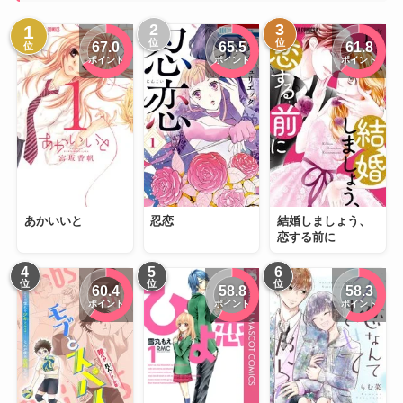
2
3
1
位
位
67.0
65.5
61.8
位
ポイント
ポイント
ポイント
あかいいと
忍恋
結婚しましょう、
恋する前に
4
5
6
位
位
位
60.4
58.8
58.3
ポイント
ポイント
ポイント