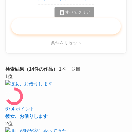
delete
すべてクリア
search
この条件で検索
条件をリセット
検索結果（14件の作品）
1ページ目
1
位
67.4
ポイント
彼女、お借りします
2
位