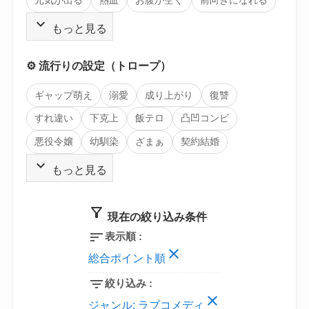
元気が出る
熱血
お腹が空く
前向きになれる
expand_more
もっと見る
⚙️ 流行りの設定（トロープ）
ギャップ萌え
溺愛
成り上がり
復讐
すれ違い
下克上
飯テロ
凸凹コンビ
悪役令嬢
幼馴染
ざまぁ
契約結婚
expand_more
もっと見る
filter_alt
現在の絞り込み条件
sort
表示順 :
close
総合ポイント順
filter_list
絞り込み :
close
ジャンル:
ラブコメディ