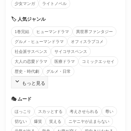
少女マンガ
ライトノベル
🏷️ 人気ジャンル
1巻完結
ヒューマンドラマ
異世界ファンタジー
グルメ・ヒューマンドラマ
オフィスラブコメ
社会派サスペンス
サイコサスペンス
大人の恋愛ドラマ
医療ドラマ
コミックエッセイ
歴史・時代劇
グルメ・日常
expand_more
もっと見る
🎭 ムード
ほっこり
スカッとする
考えさせられる
尊い
切ない
爆笑
笑える
ニヤニヤが止まらない