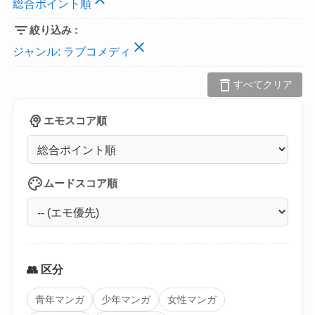
総合ポイント順
filter_list
絞り込み :
close
ジャンル:
ラブコメディ
delete
すべてクリア
psychology
エモスコア順
palette
ムードスコア順
👥 区分
青年マンガ
少年マンガ
女性マンガ