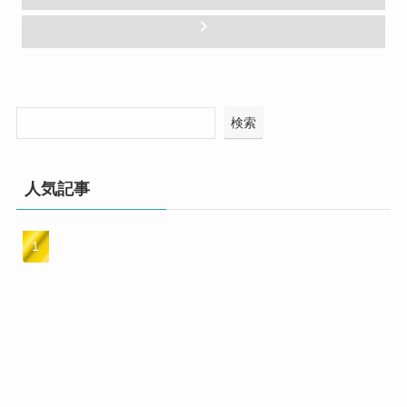
ペ
chevron_right
ー
ジ
送
り
検索
人気記事