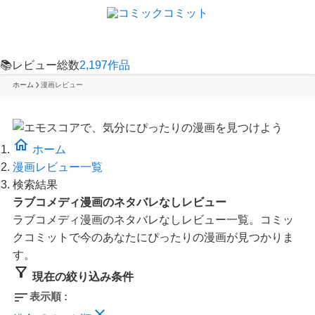
📚
レビュー総数
2,197
作品
ホーム
漫画レビュー
home
ホーム
漫画レビュー一覧
検索結果
ラブコメディ漫画のネタバレなしレビュー
ラブコメディ漫画のネタバレなしレビュー一覧。コミッ
クコミットで今のあなたにぴったりの漫画が見つかりま
す。
filter_alt
現在の絞り込み条件
sort
表示順 :
close