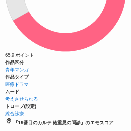
65.9
ポイント
作品区分
青年マンガ
作品タイプ
医療ドラマ
ムード
考えさせられる
トロープ(設定)
総合診療
psychology
『19番目のカルテ 徳重晃の問診』のエモスコア