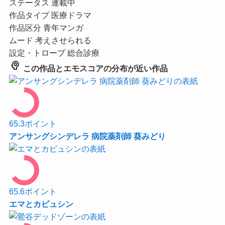
ステータス
連載中
作品タイプ
医療ドラマ
作品区分
青年マンガ
ムード
考えさせられる
設定・トロープ
総合診療
psychology
この作品とエモスコアの分布が近い作品
65.3
ポイント
アンサングシンデレラ 病院薬剤師 葵みどり
65.6
ポイント
エマとカピュシン