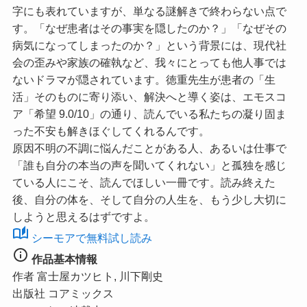
字にも表れていますが、単なる謎解きで終わらない点で
す。「なぜ患者はその事実を隠したのか？」「なぜその
病気になってしまったのか？」という背景には、現代社
会の歪みや家族の確執など、我々にとっても他人事では
ないドラマが隠されています。徳重先生が患者の「生
活」そのものに寄り添い、解決へと導く姿は、
エモスコ
ア「希望 9.0/10」
の通り、読んでいる私たちの凝り固ま
った不安も解きほぐしてくれるんです。
原因不明の不調に悩んだことがある人、あるいは仕事で
「誰も自分の本当の声を聞いてくれない」と孤独を感じ
ている人にこそ、読んでほしい一冊です。読み終えた
後、自分の体を、そして自分の人生を、もう少し大切に
しようと思えるはずですよ。
auto_stories
シーモアで無料試し読み
info
作品基本情報
作者
富士屋カツヒト, 川下剛史
出版社
コアミックス