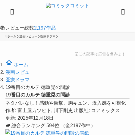
📚
レビュー総数
2,197
作品
ホーム
漫画レビュー
医療ドラマ
この記事は広告を含みます
info
home
ホーム
漫画レビュー
医療ドラマ
19番目のカルテ 徳重晃の問診
19番目のカルテ 徳重晃の問診
ネタバレなし！感動や衝撃、胸キュン、没入感を可視化
作者:
富士屋カツヒト, 川下剛史
出版社:
コアミックス
更新: 2025年12月18日
👑
総合ランキング
594位
（全2197作中）