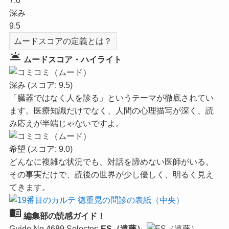
7.0
深み
9.5
ムードスコアの定義とは？
wb_twilight
ムードスコア・ハイライト
深み
(スコア: 9.5)
「臓器ではなく人を診る」というテーマが徹底されてい
ます。医療知識だけでなく、人間の心理描写が深く、読
み応えが半端じゃないですよ。
希望
(スコア: 9.0)
どんなに複雑な状況でも、対話を諦めない医師がいる。
その事実だけで、読後の世界が少し優しく、明るく見え
てきます。
menu_book
編集部の読感ガイド！
Guide No.4689
Selector:
ES（遠藤）