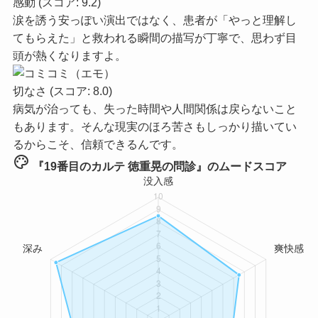
感動
(スコア: 9.2)
涙を誘う安っぽい演出ではなく、患者が「やっと理解し
てもらえた」と救われる瞬間の描写が丁寧で、思わず目
頭が熱くなりますよ。
切なさ
(スコア: 8.0)
病気が治っても、失った時間や人間関係は戻らないこと
もあります。そんな現実のほろ苦さもしっかり描いてい
るからこそ、信頼できるんです。
palette
『19番目のカルテ 徳重晃の問診』のムードスコア