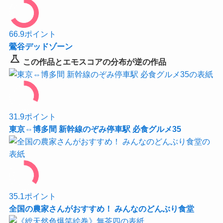
66.9
ポイント
鶯谷デッドゾーン
science
この作品とエモスコアの分布が逆の作品
31.9
ポイント
東京⇔博多間 新幹線のぞみ停車駅 必食グルメ35
35.1
ポイント
全国の農家さんがおすすめ！ みんなのどんぶり食堂