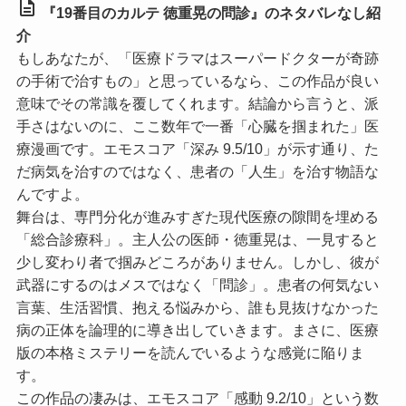
description
『19番目のカルテ 徳重晃の問診』のネタバレなし紹
介
もしあなたが、「医療ドラマはスーパードクターが奇跡
の手術で治すもの」と思っているなら、この作品が良い
意味でその常識を覆してくれます。結論から言うと、派
手さはないのに、ここ数年で一番「心臓を掴まれた」医
療漫画です。
エモスコア「深み 9.5/10」
が示す通り、た
だ病気を治すのではなく、患者の「人生」を治す物語な
んですよ。
舞台は、専門分化が進みすぎた現代医療の隙間を埋める
「総合診療科」。主人公の医師・徳重晃は、一見すると
少し変わり者で掴みどころがありません。しかし、彼が
武器にするのはメスではなく「問診」。患者の何気ない
言葉、生活習慣、抱える悩みから、誰も見抜けなかった
病の正体を論理的に導き出していきます。まさに、医療
版の本格ミステリーを読んでいるような感覚に陥りま
す。
この作品の凄みは、
エモスコア「感動 9.2/10」
という数