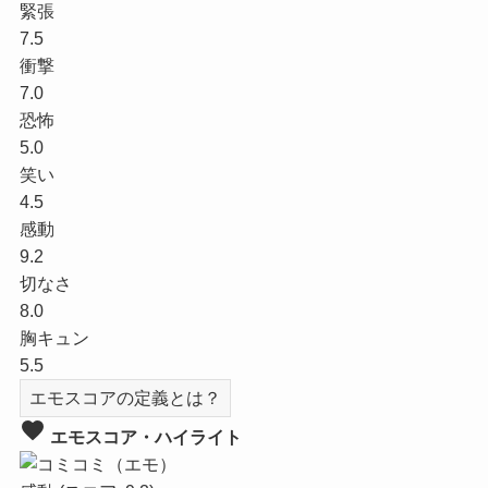
緊張
7.5
衝撃
7.0
恐怖
5.0
笑い
4.5
感動
9.2
切なさ
8.0
胸キュン
5.5
エモスコアの定義とは？
favorite
エモスコア・ハイライト