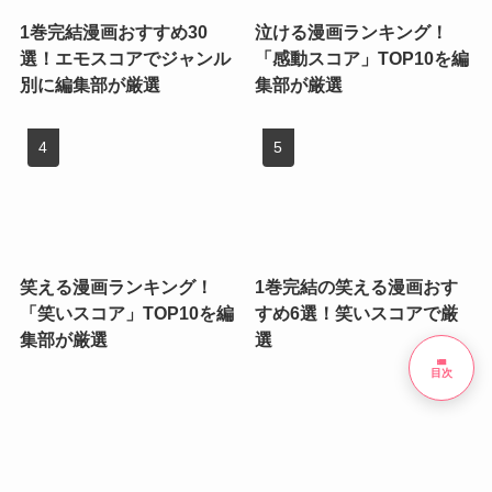
1巻完結漫画おすすめ30
泣ける漫画ランキング！
選！エモスコアでジャンル
「感動スコア」TOP10を編
別に編集部が厳選
集部が厳選
笑える漫画ランキング！
1巻完結の笑える漫画おす
「笑いスコア」TOP10を編
すめ6選！笑いスコアで厳
集部が厳選
選
list
目次