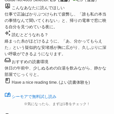
person_pin
こんなあなたに読んでほしい
仕事で正論ばかりぶつけられて疲弊し、「誰も私の本当
の事情なんて聞いてくれない」と、帰りの電車で窓に映
る自分を見つめている夜に。
auto_awesome
読むとどうなれる？
絡まった糸がほどけるように、「あ、分かってもらえ
た」という疑似的な安堵感が胸に広がり、久しぶりに深
い呼吸ができるようになります。
weekend
おすすめの読書環境
休日の午前中、少しぬるめの白湯を飲みながら、静かな
部屋でじっくりと。
book
Have a nice reading time. (よい読書体験を)
auto_stories
シーモアで無料試し読み
※気になったら、まずは1巻をチェック！