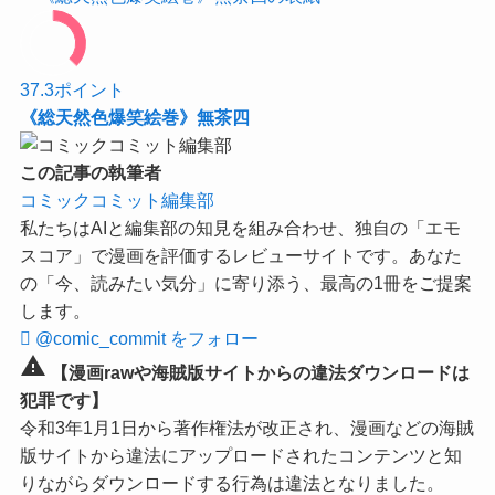
37.3
ポイント
《総天然色爆笑絵巻》無茶四
この記事の執筆者
コミックコミット編集部
私たちはAIと編集部の知見を組み合わせ、独自の「エモ
スコア」で漫画を評価するレビューサイトです。あなた
の「今、読みたい気分」に寄り添う、最高の1冊をご提案
します。
@comic_commit をフォロー
warning
【漫画rawや海賊版サイトからの違法ダウンロードは
犯罪です】
令和3年1月1日から著作権法が改正され、漫画などの海賊
版サイトから違法にアップロードされたコンテンツと知
りながらダウンロードする行為は違法となりました。