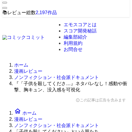
📚
レビュー総数
2,197
作品
エモスコアとは
スコア開発秘話
編集部紹介
利用規約
お問合せ
ホーム
漫画レビュー
ノンフィクション・社会派ドキュメント
『「子供を殺してくださ…』ネタバレなし！感動や衝
撃、胸キュン、没入感を可視化
この記事は広告を含みます
info
home
ホーム
漫画レビュー
ノンフィクション・社会派ドキュメント
「子供を殺してください」という親たち