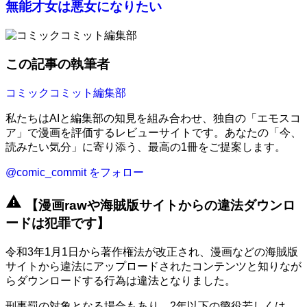
無能才女は悪女になりたい
この記事の執筆者
コミックコミット編集部
私たちはAIと編集部の知見を組み合わせ、独自の「エモスコ
ア」で漫画を評価するレビューサイトです。あなたの「今、
読みたい気分」に寄り添う、最高の1冊をご提案します。
@comic_commit をフォロー
warning
【漫画rawや海賊版サイトからの違法ダウンロ
ードは犯罪です】
令和3年1月1日から著作権法が改正され、漫画などの海賊版
サイトから違法にアップロードされたコンテンツと知りなが
らダウンロードする行為は違法となりました。
刑事罰の対象となる場合もあり、2年以下の懲役若しくは