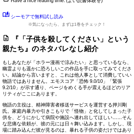
Have a nice reading time. (よい読書体験を)
auto_stories
シーモアで無料試し読み
※気になったら、まずは1巻をチェック！
description
『「子供を殺してください」という
親たち』のネタバレなし紹介
もしあなたが「ホラー漫画で涼みたい」と思っているなら、
幽霊よりも遥かに恐ろしいこの作品を手に取ってみてくださ
い。結論から言いますと、これは他人事として消費していい
物語ではありません。
エモスコア「恐怖 9.0/10」
「緊張
9.2/10」
が示す通り、ページをめくる手が震えるほどのリア
リティがここにあります。
物語の主役は、精神障害者移送サービスを運営する押川剛
氏。家庭内暴力や引きこもりで「怪物」と化してしまった子
供を、どうにかして病院や施設へ連れ出してほしい……そん
な悲痛な依頼が、彼の元には日々舞い込みます。しかし、現
場に踏み込んだ彼が見るのは、暴れる子供の姿だけではあり