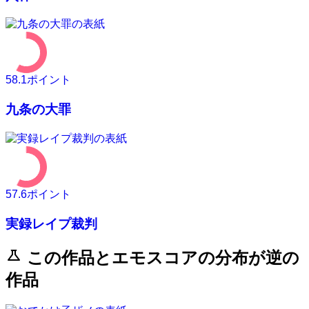
58.1
ポイント
九条の大罪
57.6
ポイント
実録レイプ裁判
science
この作品とエモスコアの分布が逆の
作品