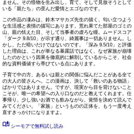
ません。その怪物を生み出し、育て、そして見放そうとして
いる「親たち」の歪んだ愛情とエゴなのです。
この作品の凄みは、鈴木マサカズ先生の描く、匂い立つよう
な生活感と表情の描写にあります。荒れ果てた部屋のゴミの
山、親の怯えた目、そして当事者の虚ろな瞳。ムードスコア
「ダーク 9.8/10」
が示す通り、綺麗事は一切ありません。し
かし、ただ暗いだけではないのです。
「深み 9.5/10」
と評価
した理由は、これが単なる暴露話ではなく、なぜ家族が崩壊
したのかという因果を徹底的に解剖しているからこそ、社会
的な資料価値すら帯びている点にあります。
子育て中の方、あるいは親との関係に悩んだことがある全て
の大人の皆さんへ。この漫画は、決して「救いのある物語」
ばかりではありません。ですが、現実から目を背けないこと
こそが、唯一の希望への入り口なのだと教えてくれます。仕
事帰り、少し強いお酒でも飲みながら、覚悟を決めて読んで
みてください。「家族」というものの正体を、もう一度考え
直すきっかけになりますよ。
auto_stories
シーモアで無料試し読み