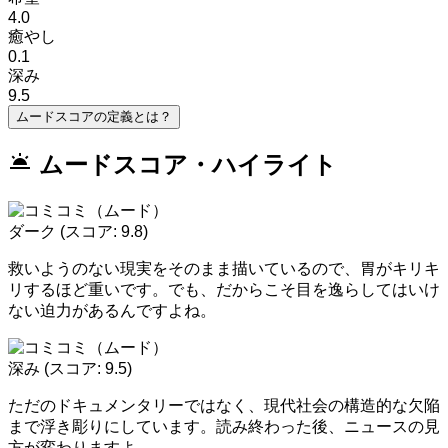
4.0
癒やし
0.1
深み
9.5
ムードスコアの定義とは？
wb_twilight
ムードスコア・ハイライト
ダーク
(スコア: 9.8)
救いようのない現実をそのまま描いているので、胃がキリキ
リするほど重いです。でも、だからこそ目を逸らしてはいけ
ない迫力があるんですよね。
深み
(スコア: 9.5)
ただのドキュメンタリーではなく、現代社会の構造的な欠陥
まで浮き彫りにしています。読み終わった後、ニュースの見
方が変わりますよ。