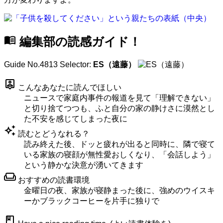
menu_book
編集部の読感ガイド！
Guide No.4813
Selector:
ES（遠藤）
person_pin
こんなあなたに読んでほしい
ニュースで家庭内事件の報道を見て「理解できない」
と切り捨てつつも、ふと自分の家の静けさに漠然とし
た不安を感じてしまった夜に
auto_awesome
読むとどうなれる？
読み終えた後、ドッと疲れが出ると同時に、隣で寝て
いる家族の寝顔が無性愛おしくなり、「会話しよう」
という静かな決意が湧いてきます
weekend
おすすめの読書環境
金曜日の夜、家族が寝静まった後に、強めのウイスキ
ーかブラックコーヒーを片手に独りで
book