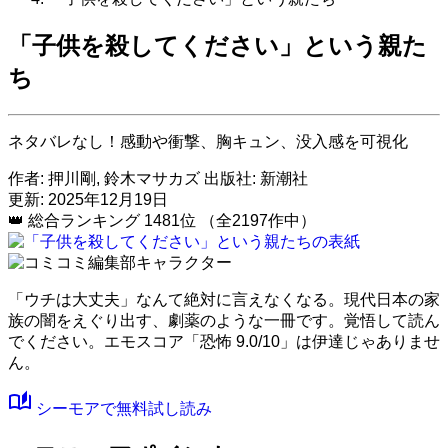
「子供を殺してください」という親た
ち
ネタバレなし！感動や衝撃、胸キュン、没入感を可視化
作者:
押川剛, 鈴木マサカズ
出版社:
新潮社
更新: 2025年12月19日
👑
総合ランキング
1481位
（全2197作中）
「ウチは大丈夫」なんて絶対に言えなくなる。現代日本の家
族の闇をえぐり出す、劇薬のような一冊です。覚悟して読ん
でください。
エモスコア「恐怖 9.0/10」
は伊達じゃありませ
ん。
auto_stories
シーモアで無料試し読み