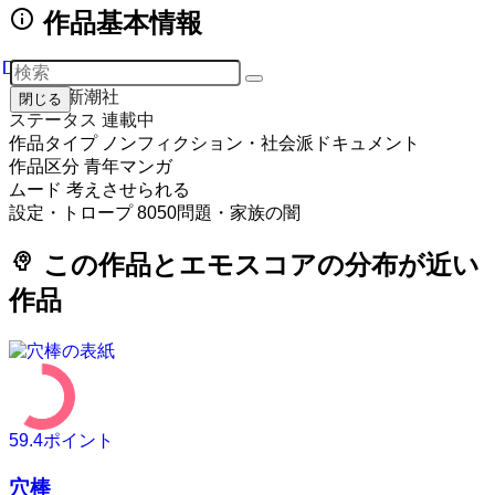
info
作品基本情報
作者
押川剛, 鈴木マサカズ
出版社
新潮社
閉じる
ステータス
連載中
作品タイプ
ノンフィクション・社会派ドキュメント
作品区分
青年マンガ
ムード
考えさせられる
設定・トロープ
8050問題・家族の闇
psychology
この作品とエモスコアの分布が近い
作品
59.4
ポイント
穴棒