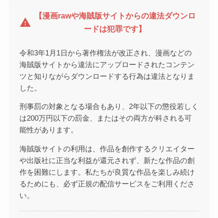
【漫画rawや海賊版サイトからの違法ダウンロ
warning
ードは犯罪です】
令和3年1月1日から著作権法が改正され、漫画などの
海賊版サイトから違法にアップロードされたコンテン
ツと知りながらダウンロードする行為は違法となりま
した。
刑事罰の対象となる場合もあり、2年以下の懲役若しく
は200万円以下の罰金、またはその両方が科される可
能性があります。
海賊版サイトの利用は、作品を創作するクリエイター
や出版社に正当な利益が還元されず、新たな作品の創
作を困難にします。私たちが良質な作品を楽しみ続け
るためにも、必ず正規の配信サービスをご利用くださ
い。