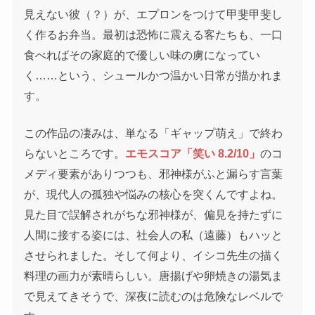
見えない彼（？）が、エプロンをつけて甲斐甲斐し
く作るお弁当。最初は恐怖に震える客たちも、一口
食べればその家庭的で優しい味の虜になってい
く……という、シュールかつ温かい日常が描かれま
す。
この作品の凄みは、単なる「ギャップ萌え」で終わ
らないところです。
エモスコア「笑い 8.2/10」
のコ
メディ要素がありつつも、邪神様がふと漏らす言葉
が、現代人の孤独や悩みの核心を突くんですよね。
見た目で誤解されがちな邪神様が、偏見を持たずに
人間に接する姿には、社会人の私（遠藤）もハッと
させられました。そして何より、イシコ先生の描く
料理の画力が素晴らしい。唐揚げや卵焼きの湯気ま
で見えてきそうで、深夜に読むのは危険なレベルで