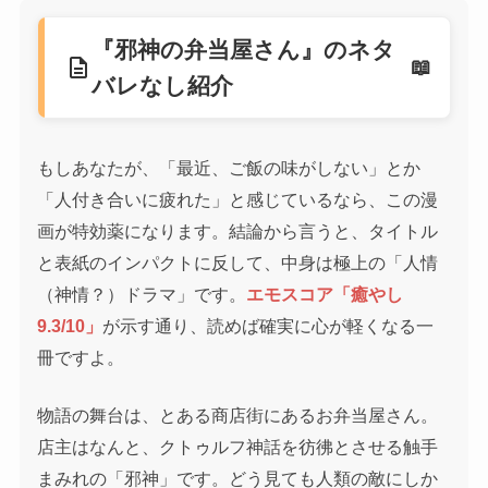
『邪神の弁当屋さん』のネタ
description
バレなし紹介
もしあなたが、「最近、ご飯の味がしない」とか
「人付き合いに疲れた」と感じているなら、この漫
画が特効薬になります。結論から言うと、タイトル
と表紙のインパクトに反して、中身は極上の「人情
（神情？）ドラマ」です。
エモスコア「癒やし
9.3/10」
が示す通り、読めば確実に心が軽くなる一
冊ですよ。
物語の舞台は、とある商店街にあるお弁当屋さん。
店主はなんと、クトゥルフ神話を彷彿とさせる触手
まみれの「邪神」です。どう見ても人類の敵にしか