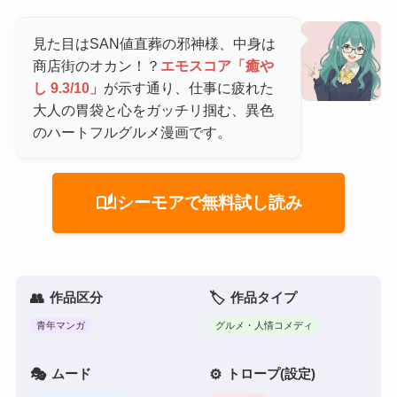
見た目はSAN値直葬の邪神様、中身は
商店街のオカン！？
エモスコア「癒や
し 9.3/10」
が示す通り、仕事に疲れた
大人の胃袋と心をガッチリ掴む、異色
のハートフルグルメ漫画です。
auto_stories
シーモアで無料試し読み
作品区分
作品タイプ
青年マンガ
グルメ・人情コメディ
ムード
トロープ(設定)