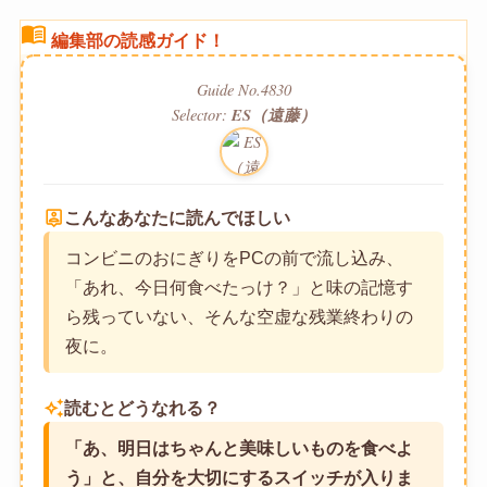
menu_book
編集部の読感ガイド！
Guide No.4830
Selector:
ES（遠藤）
person_pin
こんなあなたに読んでほしい
コンビニのおにぎりをPCの前で流し込み、
「あれ、今日何食べたっけ？」と味の記憶す
ら残っていない、そんな空虚な残業終わりの
夜に。
auto_awesome
読むとどうなれる？
「あ、明日はちゃんと美味しいものを食べよ
う」と、自分を大切にするスイッチが入りま