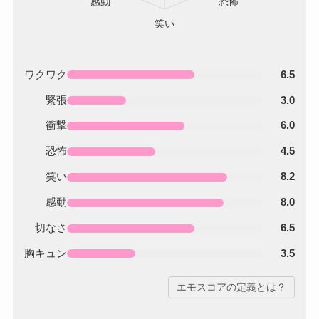
ワクワク
6.5
緊張
3.0
衝撃
6.0
恐怖
4.5
笑い
8.2
感動
8.0
切なさ
6.5
胸キュン
3.5
エモスコアの定義とは？