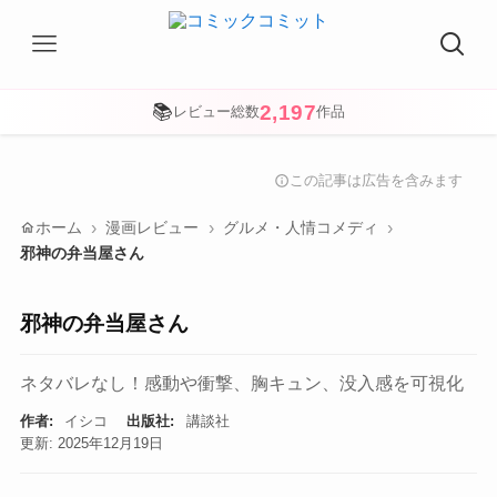
2,197
📚
レビュー総数
作品
この記事は広告を含みます
info
home
ホーム
漫画レビュー
グルメ・人情コメディ
邪神の弁当屋さん
邪神の弁当屋さん
ネタバレなし！感動や衝撃、胸キュン、没入感を可視化
作者:
イシコ
出版社:
講談社
更新: 2025年12月19日