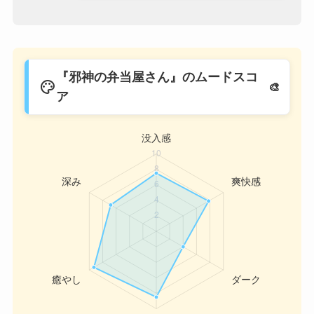
『邪神の弁当屋さん』のムードスコ
palette
ア