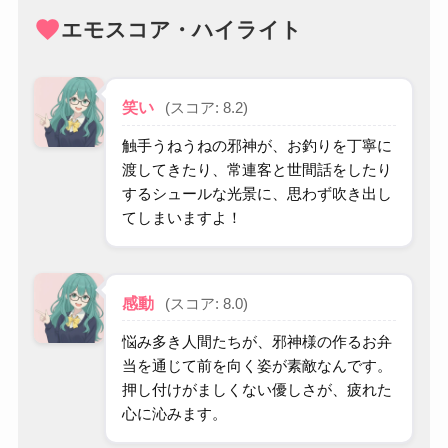
favorite
エモスコア・ハイライト
笑い
(スコア: 8.2)
触手うねうねの邪神が、お釣りを丁寧に
渡してきたり、常連客と世間話をしたり
するシュールな光景に、思わず吹き出し
てしまいますよ！
感動
(スコア: 8.0)
悩み多き人間たちが、邪神様の作るお弁
当を通じて前を向く姿が素敵なんです。
押し付けがましくない優しさが、疲れた
心に沁みます。