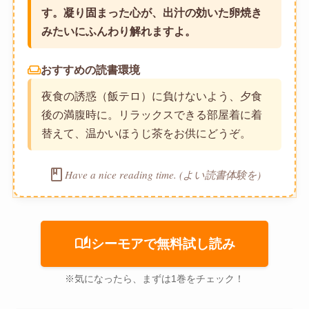
す。凝り固まった心が、出汁の効いた卵焼き
みたいにふんわり解れますよ。
weekend
おすすめの読書環境
夜食の誘惑（飯テロ）に負けないよう、夕食
後の満腹時に。リラックスできる部屋着に着
替えて、温かいほうじ茶をお供にどうぞ。
book
Have a nice reading time. (よい読書体験を)
auto_stories
シーモアで無料試し読み
※気になったら、まずは1巻をチェック！