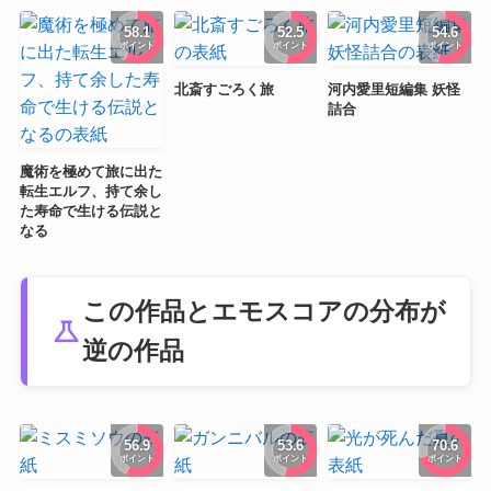
58.1
52.5
54.6
ポイント
ポイント
ポイント
北斎すごろく旅
河内愛里短編集 妖怪
詰合
魔術を極めて旅に出た
転生エルフ、持て余し
た寿命で生ける伝説と
なる
この作品とエモスコアの分布が
science
逆の作品
56.9
53.6
70.6
ポイント
ポイント
ポイント