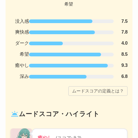
没入感
7.5
爽快感
7.8
ダーク
4.0
希望
8.5
癒やし
9.3
深み
6.8
ムードスコアの定義とは？
wb_twilight
ムードスコア・ハイライト
癒やし