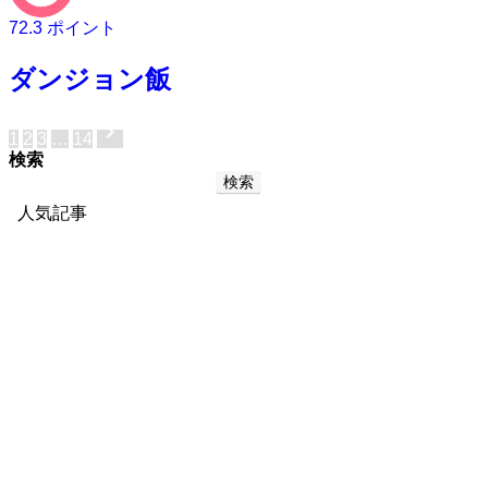
72.3
ポイント
ダンジョン飯
chevron_right
投
1
2
3
…
14
検索
稿
検索
の
人気記事
ペ
ー
ジ
送
り