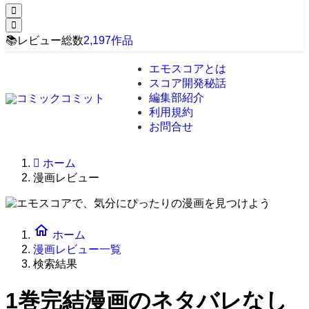
📚
レビュー総数
2,197
作品
エモスコアとは
スコア開発秘話
編集部紹介
利用規約
お問合せ
ホーム
漫画レビュー
home
ホーム
漫画レビュー一覧
検索結果
1巻完結漫画のネタバレなし