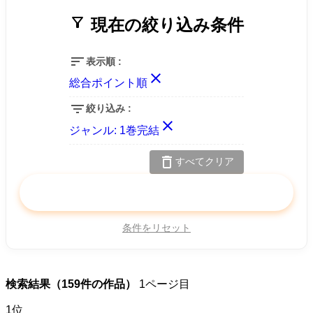
filter_alt
現在の絞り込み条件
sort
表示順 :
close
総合ポイント順
filter_list
絞り込み :
close
ジャンル:
1巻完結
delete
すべてクリア
search
この条件で検索
条件をリセット
検索結果（159件の作品）
1ページ目
1
位