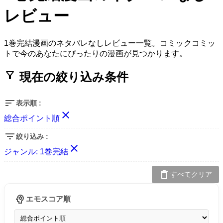
レビュー
1巻完結漫画のネタバレなしレビュー一覧。コミックコミッ
トで今のあなたにぴったりの漫画が見つかります。
filter_alt
現在の絞り込み条件
sort
表示順 :
close
総合ポイント順
filter_list
絞り込み :
close
ジャンル:
1巻完結
delete
すべてクリア
psychology
エモスコア順