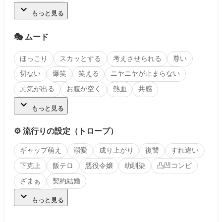
expand_more
もっと見る
🎭 ムード
ほっこり
スカッとする
考えさせられる
尊い
切ない
爆笑
笑える
ニヤニヤが止まらない
元気が出る
お腹が空く
熱血
共感
expand_more
もっと見る
⚙️ 流行りの設定（トロープ）
ギャップ萌え
溺愛
成り上がり
復讐
すれ違い
下克上
飯テロ
悪役令嬢
幼馴染
凸凹コンビ
ざまぁ
契約結婚
expand_more
もっと見る