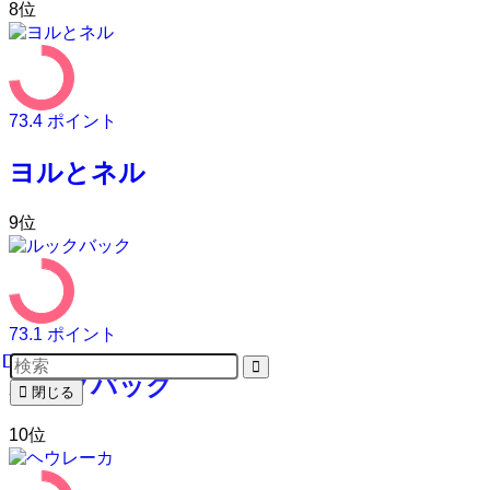
8
位
73.4
ポイント
ヨルとネル
9
位
73.1
ポイント
ルックバック
閉じる
10
位