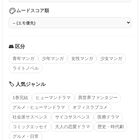
palette
ムードスコア順
👥 区分
青年マンガ
少年マンガ
女性マンガ
少女マンガ
ライトノベル
🏷️ 人気ジャンル
1巻完結
ヒューマンドラマ
異世界ファンタジー
グルメ・ヒューマンドラマ
オフィスラブコメ
社会派サスペンス
サイコサスペンス
医療ドラマ
コミックエッセイ
大人の恋愛ドラマ
歴史・時代劇
グルメ・日常